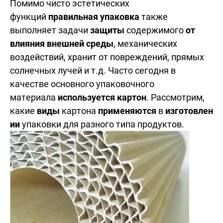
Помимо чисто эстетических
функций
правильная упаковка
также
выполняет задачи
защиты
содержимого
от
влияния внешней среды
, механических
воздействий, хранит от повреждений, прямых
солнечных лучей и т.д. Часто сегодня в
качестве основного упаковочного
материала
используется картон
. Рассмотрим,
какие
виды
картона
применяются
в
изготовлен
ии
упаковки для разного типа продуктов.